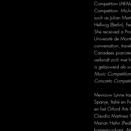
Competition (ARAM
Competition. Miche
such as Julian Mar
Hellwig (Berlin), 
She received a Pro
Université de Montr
conversation, trav
Canadees pianiste
verbindt zich met h
is gelauwerd als w
Music Competition
Concerto Competit
Mevrouw Lynne trad
Spanje, Italië en F
en het Orford Arts 
Claudio Martinez M
Marian Hahn (Peabo
kamermuzikant. Al