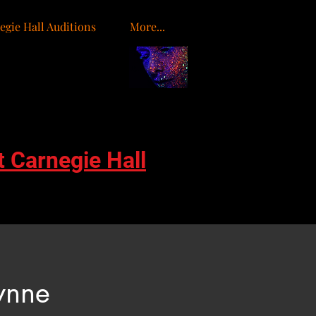
egie Hall Auditions
More...
o
t Carnegie Hall
ynne