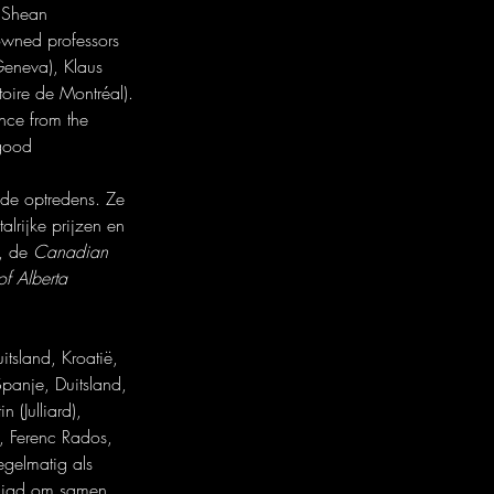
 Shean 
owned professors 
Geneva), Klaus 
oire de Montréal). 
nce from the 
 good 
de optredens. Ze 
lrijke prijzen en 
, de 
Canadian 
of Alberta 
sland, Kroatië, 
Spanje, Duitsland, 
 (Julliard), 
, Ferenc Rados, 
gelmatig als 
odigd om samen 