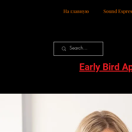
Нa главную
Sound Espres
Early Bird A