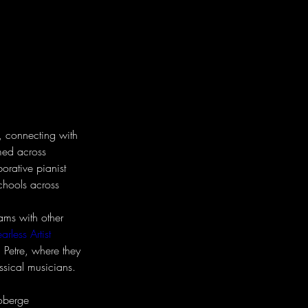
, connecting with 
med across 
rative pianist 
Schools across 
ams with other 
arless Artist 
 Petre, where they 
sical musicians. 

Roberge 