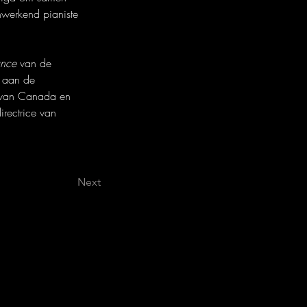
nwerkend pianiste 
ance 
van de 
e aan de 
m van Canada en 
irectrice van 
Next