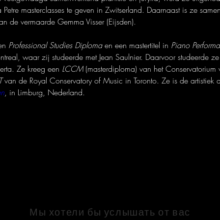
a Petre masterclasses te geven in Zwitserland. Daarnaast is ze same
an de vermaarde Gemma Visser (Eijsden). 

en 
Professional Studies Diploma
 en een mastertitel in 
Piano Perform
ontreal, waar zij studeerde met Jean Saulnier. Daarvoor studeerde z
berta. Ze kreeg een 
LCCM
 (masterdiploma) van het Conservatoriu
T
 van de Royal Conservatory of Music in Toronto. Ze is de artistiek d
en
, in Limburg, Nederland.
СВЯЗАТЬСЯ
Мы хотели бы услышать от вас