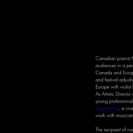
Canadian pianist M
audiences in a per
Canada and Europe.
and festival adjudi
Europe with violist
As Artistic Director
young professional
Mastermind
, a coa
work with musicians
The recipient of n