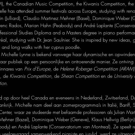
), the Canadian Music Competition, the Kiwanis Competition, the
lle has attended summer festivals across Europe, studying with ren
tin (Julliard), Claudio Martinez Mehner (Basel), Dominique Weber (
Ferenc Rados, Marian Hahn (Peabody) and André Laplante (Conservat
fessional Studies Diploma and a Masters degree in piano performa
éal, studying with Dr. Jean Saulnier. She is inspired by new ideas,
el and long walks with her cyprus poodle. 
 Michelle Lynne is bekend vanwege haar dynamische en opwinden
aar publiek op een persoonlijke en ontroerende manier. Ze ontving ta
innares van 
Prix d’Europe
, de 
Helene Roberge Competition (ARAM)
, de 
Kiwanis Competition
, de 
Shean Competition
 en de 
University 
ion
. 

 op door heel Canada en eveneens in Nederland, Zwitserland, Duit
rankrijk. Michelle nam deel aan zomerprogramma’s in Italië, Banff, 
Center, waar ze studeerde met befaamde professoren als Julian Martin
ehner (Bazel), Dominique Weber (Geneve), Klaus Hellwig (Berlijn)
dy) en André Laplante (Conservatorium van Montreal). Ze speelt re
s veelgevraagd samenwerkend pianiste en jurylid, werd ze uitgen