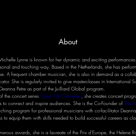
About
ichelle Lynne is known for her dynamic and exciting performances
sonal and touching way. Based in the Netherlands, she has perfor
 A frequent chamber musician, she is also in demand as a collabo
cator. She is regularly invited to give masterclasses in International 
 Deanna Petre as part of the Juilliard Global program. 
 of the concert series 
Opus 16 Concerten
, she creates concert progr
s to connect and inspire audiences. She is the Co-Founder of 
The Fe
ching program for professional musicians with co-facilitator Deanna
 to equip them with skills needed to build successful careers as clas
umerous awards, she is a laureate of the Prix d’Europe, the Helene 