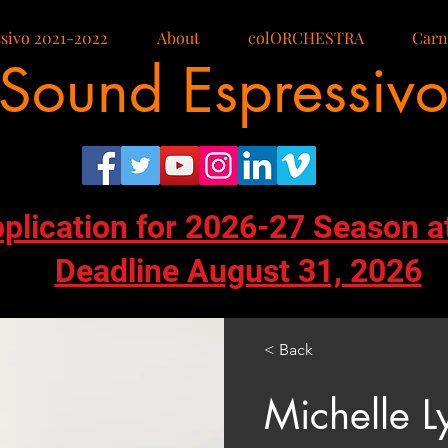
sivo 2021-2022
About
colORCHESTRA
Carn
Sound Espressiv
pplication for 2026-27 Season a
Deadline August 31, 2026
< Back
Michelle L